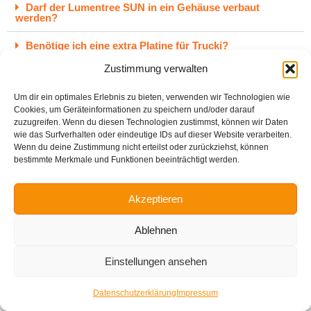
Darf der Lumentree SUN in ein Gehäuse verbaut
werden?
Benötige ich eine extra Platine für Trucki?
Zustimmung verwalten
Welche Garantie und Gewährleistung habe ich?
Um dir ein optimales Erlebnis zu bieten, verwenden wir Technologien wie
Kann ich die Firmware vom Lumentree SUN updaten?
Cookies, um Geräteinformationen zu speichern und/oder darauf
zuzugreifen. Wenn du diesen Technologien zustimmst, können wir Daten
Kann ich den Lumentree an eine Batterie und PV-
wie das Surfverhalten oder eindeutige IDs auf dieser Website verarbeiten.
Module anschließen?
Wenn du deine Zustimmung nicht erteilst oder zurückziehst, können
bestimmte Merkmale und Funktionen beeinträchtigt werden.
Welche Batterie-Spannung wird vom Lumentree SUN
800 unterstützt?
Akzeptieren
Kann ich den Lumentree Lumentree SUN 800 auch
ohne Trucki-Stick betreiben?
Ablehnen
Einstellungen ansehen
Datenschutzerklärung
Impressum