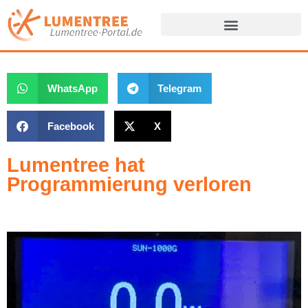
Zum
Inhalt
springen
WhatsApp
Telegram
Facebook
X
Lumentree hat
Programmierung verloren