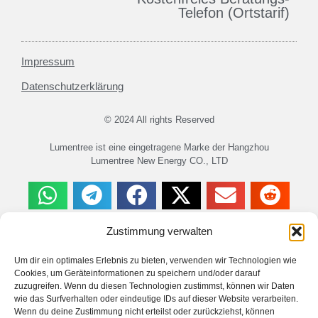
Telefon (Ortstarif)
Impressum
Datenschutzerklärung
© 2024 All rights Reserved
Lumentree ist eine eingetragene Marke der Hangzhou
Lumentree New Energy CO., LTD
Zustimmung verwalten
Haftungsausschluss
Um dir ein optimales Erlebnis zu bieten, verwenden wir Technologien wie
Es wird keine Haftung für Schäden oder Verletzungen
Cookies, um Geräteinformationen zu speichern und/oder darauf
übernommen, die im Zusammenhang mit Anleitungen auf
zuzugreifen. Wenn du diesen Technologien zustimmst, können wir Daten
dieser Webseite entstehen. Dies gilt auch für fehlerhafte
wie das Surfverhalten oder eindeutige IDs auf dieser Website verarbeiten.
Angaben auf dieser Webseite. Arbeiten Sie nur an
Wenn du deine Zustimmung nicht erteilst oder zurückziehst, können